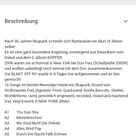
Beschreibung
Nach 30 Jahren Skapunk schenkt sich Rantanplan ein Best of Album
selber.
Es ist eine ganz besondere Kopplung, vorwiegend aus Klassikern vom
Debut und dem 2. Album KÖPFER.
2006 waren sie schonmal in New York bei Don Fury (Schallplatte 20359)
und wollten unbedingt noch einmal mit dem Don zusammenkommen.
Die BLAST OFF NY wurde in 4 Tagen live aufgenommen und an 3en
gemischt.
16 Songs im besten Neunziger-Hardcore-Skapunk-Sound vom
Großmeister Fury (Agnostic Front, Quicksand, Gorilla Biscuits, Shelter,
Worldinferno, uvm) persönlich engineerd, recorded, mixed and mastered.
Das Vinyl kommt in NEW YORK GRAU.
A1 Thu Den Ska
A2 Monsterschiss
A3 Wir Sind Nicht Die Onkelz
A4 Alles Wird Pop
A5 Durch Die Nacht Fällt Schnee