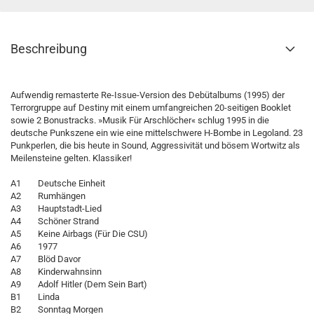
Beschreibung
Aufwendig remasterte Re-Issue-Version des Debütalbums (1995) der
Terrorgruppe auf Destiny mit einem umfangreichen 20-seitigen Booklet
sowie 2 Bonustracks. »Musik Für Arschlöcher« schlug 1995 in die
deutsche Punkszene ein wie eine mittelschwere H-Bombe in Legoland. 23
Punkperlen, die bis heute in Sound, Aggressivität und bösem Wortwitz als
Meilensteine gelten. Klassiker!
A1 Deutsche Einheit
A2 Rumhängen
A3 Hauptstadt-Lied
A4 Schöner Strand
A5 Keine Airbags (Für Die CSU)
A6 1977
A7 Blöd Davor
A8 Kinderwahnsinn
A9 Adolf Hitler (Dem Sein Bart)
B1 Linda
B2 Sonntag Morgen