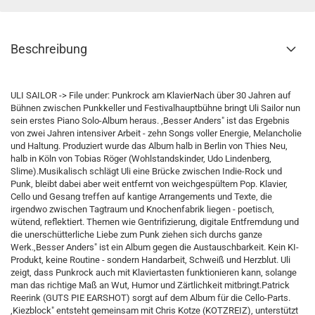
Beschreibung
ULI SAILOR -> File under: Punkrock am KlavierNach über 30 Jahren auf
Bühnen zwischen Punkkeller und Festivalhauptbühne bringt Uli Sailor nun
sein erstes Piano Solo-Album heraus. ,Besser Anders" ist das Ergebnis
von zwei Jahren intensiver Arbeit - zehn Songs voller Energie, Melancholie
und Haltung. Produziert wurde das Album halb in Berlin von Thies Neu,
halb in Köln von Tobias Röger (Wohlstandskinder, Udo Lindenberg,
Slime).Musikalisch schlägt Uli eine Brücke zwischen Indie-Rock und
Punk, bleibt dabei aber weit entfernt von weichgespültem Pop. Klavier,
Cello und Gesang treffen auf kantige Arrangements und Texte, die
irgendwo zwischen Tagtraum und Knochenfabrik liegen - poetisch,
wütend, reflektiert. Themen wie Gentrifizierung, digitale Entfremdung und
die unerschütterliche Liebe zum Punk ziehen sich durchs ganze
Werk.,Besser Anders" ist ein Album gegen die Austauschbarkeit. Kein KI-
Produkt, keine Routine - sondern Handarbeit, Schweiß und Herzblut. Uli
zeigt, dass Punkrock auch mit Klaviertasten funktionieren kann, solange
man das richtige Maß an Wut, Humor und Zärtlichkeit mitbringt.Patrick
Reerink (GUTS PIE EARSHOT) sorgt auf dem Album für die Cello-Parts.
,Kiezblock" entsteht gemeinsam mit Chris Kotze (KOTZREIZ), unterstützt