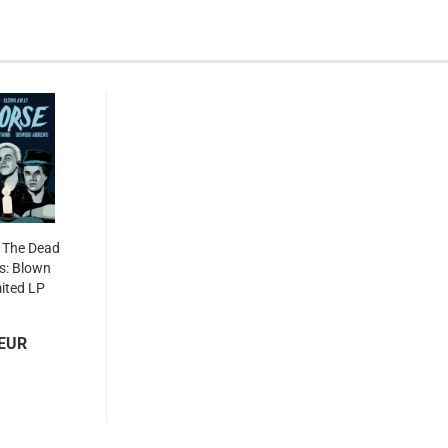
 The Dead
s: Blown
ited LP
 EUR