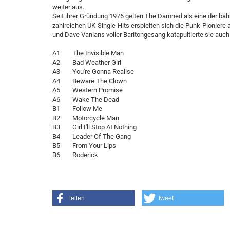
weiter aus.
Seit ihrer Gründung 1976 gelten The Damned als eine der ba
zahlreichen UK-Single-Hits erspielten sich die Punk-Pionier
und Dave Vanians voller Baritongesang katapultierte sie auch
A1 The Invisible Man
A2 Bad Weather Girl
A3 You're Gonna Realise
A4 Beware The Clown
A5 Western Promise
A6 Wake The Dead
B1 Follow Me
B2 Motorcycle Man
B3 Girl I'll Stop At Nothing
B4 Leader Of The Gang
B5 From Your Lips
B6 Roderick
teilen
tweet