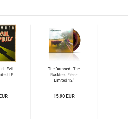
 - Evil
The Damned - The
imited LP
Rockfield Files -
Limited 12"
 EUR
15,90 EUR