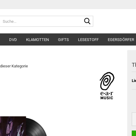
Suche...
DVD
KLAMOTTEN
GIFTS
LESESTOFF
EGERSDÖRFER
T
 dieser Kategorie
Li