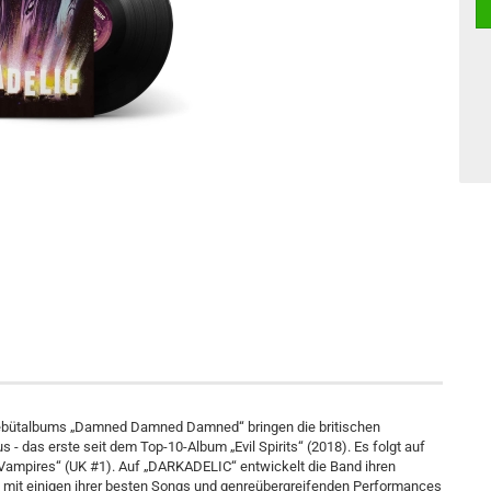
Debütalbums „Damned Damned Damned“ bringen die britischen
 das erste seit dem Top-10-Album „Evil Spirits“ (2018). Es folgt auf
d Vampires“ (UK #1). Auf „DARKADELIC“ entwickelt die Band ihren
m mit einigen ihrer besten Songs und genreübergreifenden Performances