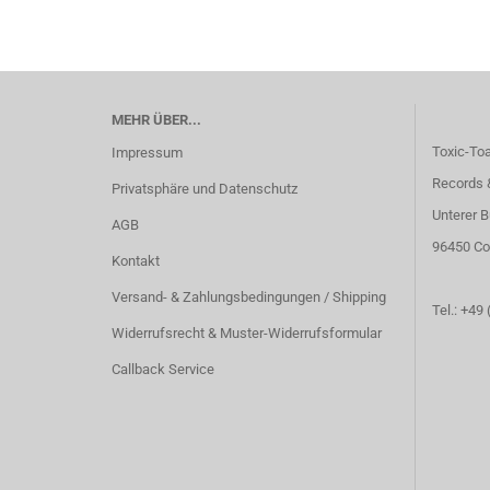
MEHR ÜBER...
Toxic-To
Impressum
Records 
Privatsphäre und Datenschutz
Unterer B
AGB
96450 Co
Kontakt
Versand- & Zahlungsbedingungen / Shipping
Tel.: +49
Widerrufsrecht & Muster-Widerrufsformular
Callback Service