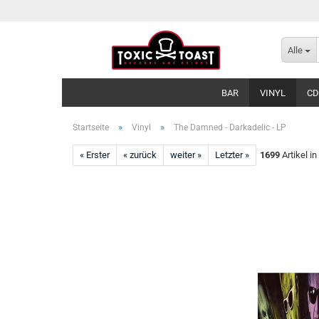
Alle
BAR
VINYL
CD
»
»
Startseite
Vinyl
The Damned - Darkadelic - LP
« Erster
« zurück
weiter »
Letzter »
1699
Artikel in