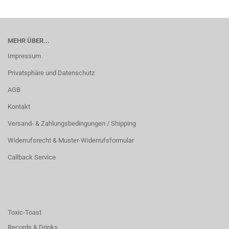
MEHR ÜBER...
Impressum
Privatsphäre und Datenschutz
AGB
Kontakt
Versand- & Zahlungsbedingungen / Shipping
Widerrufsrecht & Muster-Widerrufsformular
Callback Service
Toxic-Toast
Records & Drinks