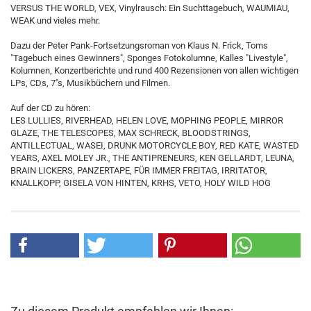
VERSUS THE WORLD, VEX, Vinylrausch: Ein Suchttagebuch, WAUMIAU,
WEAK und vieles mehr.
Dazu der Peter Pank-Fortsetzungsroman von Klaus N. Frick, Toms
"Tagebuch eines Gewinners", Sponges Fotokolumne, Kalles "Livestyle",
Kolumnen, Konzertberichte und rund 400 Rezensionen von allen wichtigen
LPs, CDs, 7"s, Musikbüchern und Filmen.
Auf der CD zu hören:
LES LULLIES, RIVERHEAD, HELEN LOVE, MOPHING PEOPLE, MIRROR
GLAZE, THE TELESCOPES, MAX SCHRECK, BLOODSTRINGS,
ANTILLECTUAL, WASEI, DRUNK MOTORCYCLE BOY, RED KATE, WASTED
YEARS, AXEL MOLEY JR., THE ANTIPRENEURS, KEN GELLARDT, LEUNA,
BRAIN LICKERS, PANZERTAPE, FÜR IMMER FREITAG, IRRITATOR,
KNALLKOPP, GISELA VON HINTEN, KRHS, VETO, HOLY WILD HOG