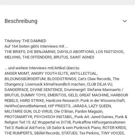
Beschreibung
Titelstory: THE DAMNED
Auf 164 Seiten gibt's Interviews mit ...
THE BRIEFS, DIE BENJAMINS, DAYGLO ABORTIONS, LOS FASTIDIOS,
MELVINS, THE OFFENDERS, BRUTUS, SAINT AGNES
... und weitere Interviews mit/Artikel über/zu
ANGER MGMT, ANGRY YOUTH ELITE, ANTILLECTUAL,
BILDUNGSBÜRGERTUM, BLOODSTRINGS, Cat’s Claw Records, The
Changency: Livemusik klimafreundlich machen, CLUB DEJA VU,
DANGERFACE, DIVINE SENTENCE, Drummergirl: Stefanie Mannaerts /
BRUTUS, DUMMY TOYS, EMERITOS, GELD, GREAT MACHINE, HARBOUR
REBELS, HARD STRIKE, Hardcore Research: Punk in der Wissenschaft,
HeWhoCannotBeNamed, HIP PRIESTS, JARADA, LAZY QUEEN,
MILITARIE GUN, OLD VIRUS, Ole O’Brian, Pardon Magazin,
PROTOMARTYR, PSYCHISCH INSTABIL, Punk Art: Jared Gaines, Punk &
Religion Teil 15: AZ Wuppertal vs DITIB, Punkaffine Hilfsorganisationen
Teil 3: Radical Aid Force, Uli Sailor & sein Punkrock Piano, ROTER KREIS,
THE RUMPERTS, SBÄM Records, STATUES, Tex Perkins, TINY VOICES,