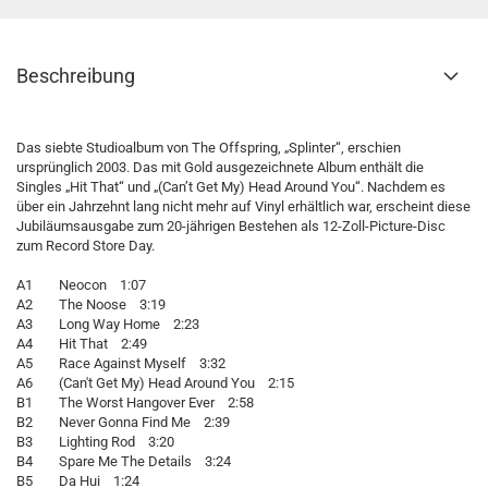
Beschreibung
Das siebte Studioalbum von The Offspring, „Splinter“, erschien
ursprünglich 2003. Das mit Gold ausgezeichnete Album enthält die
Singles „Hit That“ und „(Can’t Get My) Head Around You“. Nachdem es
über ein Jahrzehnt lang nicht mehr auf Vinyl erhältlich war, erscheint diese
Jubiläumsausgabe zum 20-jährigen Bestehen als 12-Zoll-Picture-Disc
zum Record Store Day.
A1 Neocon 1:07
A2 The Noose 3:19
A3 Long Way Home 2:23
A4 Hit That 2:49
A5 Race Against Myself 3:32
A6 (Can't Get My) Head Around You 2:15
B1 The Worst Hangover Ever 2:58
B2 Never Gonna Find Me 2:39
B3 Lighting Rod 3:20
B4 Spare Me The Details 3:24
B5 Da Hui 1:24