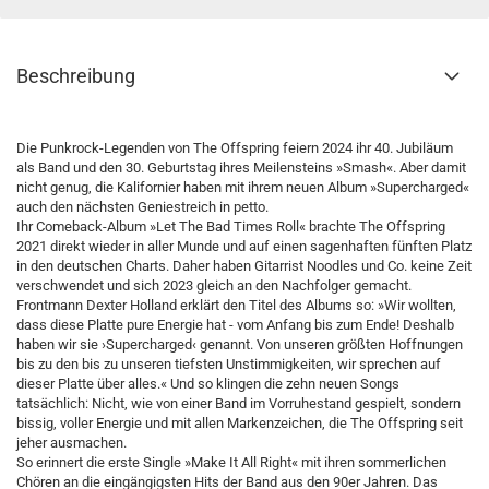
Beschreibung
Die Punkrock-Legenden von The Offspring feiern 2024 ihr 40. Jubiläum
als Band und den 30. Geburtstag ihres Meilensteins »Smash«. Aber damit
nicht genug, die Kalifornier haben mit ihrem neuen Album »Supercharged«
auch den nächsten Geniestreich in petto.
Ihr Comeback-Album »Let The Bad Times Roll« brachte The Offspring
2021 direkt wieder in aller Munde und auf einen sagenhaften fünften Platz
in den deutschen Charts. Daher haben Gitarrist Noodles und Co. keine Zeit
verschwendet und sich 2023 gleich an den Nachfolger gemacht.
Frontmann Dexter Holland erklärt den Titel des Albums so: »Wir wollten,
dass diese Platte pure Energie hat - vom Anfang bis zum Ende! Deshalb
haben wir sie ›Supercharged‹ genannt. Von unseren größten Hoffnungen
bis zu den bis zu unseren tiefsten Unstimmigkeiten, wir sprechen auf
dieser Platte über alles.« Und so klingen die zehn neuen Songs
tatsächlich: Nicht, wie von einer Band im Vorruhestand gespielt, sondern
bissig, voller Energie und mit allen Markenzeichen, die The Offspring seit
jeher ausmachen.
So erinnert die erste Single »Make It All Right« mit ihren sommerlichen
Chören an die eingängigsten Hits der Band aus den 90er Jahren. Das