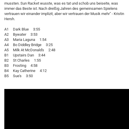
mussten. Sun Racket wusste, was es tat und schob uns beiseite, was
immer das Beste ist. Nach dreißig Jahren des gemeinsamen Spielens
vertrauen wir einander implizit, aber wir vertrauen der Musik mehr" - Kristin
Hersh.
A1 Dark Blue 3:55
A2 Bywater 3:53
A3 Maria Laguna 1:54
A4 Bo Diddley Bridge 3:25
A5 Milk At McDonald's 2:48
B1 Upstairs Dan 3:44
B2 St Charles 1:55
B3 Frosting 4:58
B4 Kay Catherine 4:12
B5 Sue's 3:50