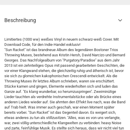
Beschreibung
Limitiertes (1000 ww) weißes Vinyl in neuem schwarz-weiß Cover. Mit
Download Code, für den Indie-Handel exklusiv!
"Sun Racket" ist das brandneue Album des legendären Bostoner Trios
Throwing Muses, bestehend aus Kristin Hersh, David Narcizo und Bernard
Georges. Das Nachfolgealbum von "Purgatory/Paradise" aus dem Jahr
2013 ist ein zehnteiliges Opus mit passend gearbeiteten Geschichten, die
vor einer Klangwand stehen, die gleichzeitig ruhig und ätherisch ist, bevor
sie sich zu glorreichen kakophonischen Crescendi entwickelt. Als die
Throwing Muses ihr letztes Album schrieben, waren sie erschüttert.
Stücke kamen und gingen, Elemente wiederholten sich und luden das
Ganze auf. "Es klang wunderbar, so herumzuspringen". Zweiminütige
Lieder tauchten als verdrehte Instrumentalstücke oder als Brücke eines
anderen Liedes wieder auf. Sie ahmten den Effekt live nach, was die Band
auf Trab hielt. Was immer auch geschah, war einen Moment später
bereits vorbei. "Sun Racket" ist das Gegenteil davon. Es weigert sich,
etwas anderes zu tun als stillzusitzen. "Alles, was es von uns verlangte,
war, zwei völlig unterschiedliche Klangwelten zu verbinden: heavy Noise
und zarte, feinfühlige Musik. Es stellte sich heraus, dass wir nicht viel tun