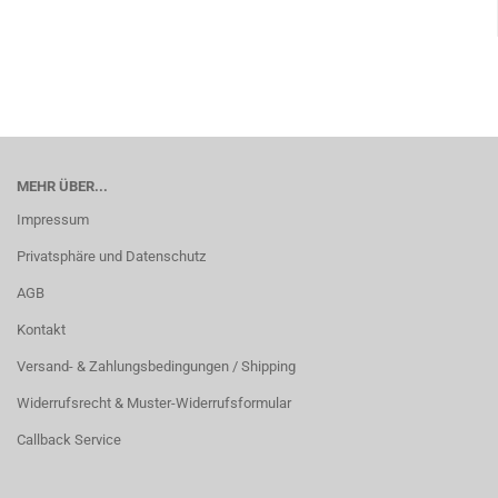
MEHR ÜBER...
Impressum
Privatsphäre und Datenschutz
AGB
Kontakt
Versand- & Zahlungsbedingungen / Shipping
Widerrufsrecht & Muster-Widerrufsformular
Callback Service