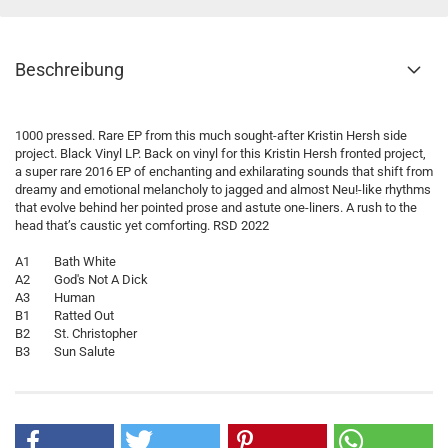
Beschreibung
1000 pressed. Rare EP from this much sought-after Kristin Hersh side
project. Black Vinyl LP. Back on vinyl for this Kristin Hersh fronted project,
a super rare 2016 EP of enchanting and exhilarating sounds that shift from
dreamy and emotional melancholy to jagged and almost Neu!-like rhythms
that evolve behind her pointed prose and astute one-liners. A rush to the
head that’s caustic yet comforting. RSD 2022
A1 Bath White
A2 God's Not A Dick
A3 Human
B1 Ratted Out
B2 St. Christopher
B3 Sun Salute