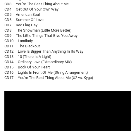
CD3 You're The Best Thing About Me
CD4 Get Out Of Your Own Way
CD5 American Soul
CD6 Summer Of Love
CD7 Red Flag Day
CD8 The Showman (Little More Better)
CD9 The Little Things That Give You Away
CD10 Landlady
CD11 The Blackout
CD12 Love Is Bigger Than Anything In Its Way
CD13 13 (There Is A Light)
CD14 Ordinary Love (Extraordinary Mix)
CD15 Book Of Your Heart
CD16 Lights In Front Of Me (String Arrangement)
CD17 You're The Best Thing About Me (U2 vs. Kygo)