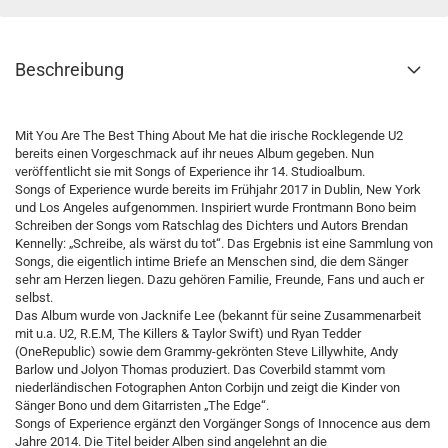
Beschreibung
Mit You Are The Best Thing About Me hat die irische Rocklegende U2
bereits einen Vorgeschmack auf ihr neues Album gegeben. Nun
veröffentlicht sie mit Songs of Experience ihr 14. Studioalbum.
Songs of Experience wurde bereits im Frühjahr 2017 in Dublin, New York
und Los Angeles aufgenommen. Inspiriert wurde Frontmann Bono beim
Schreiben der Songs vom Ratschlag des Dichters und Autors Brendan
Kennelly: „Schreibe, als wärst du tot“. Das Ergebnis ist eine Sammlung von
Songs, die eigentlich intime Briefe an Menschen sind, die dem Sänger
sehr am Herzen liegen. Dazu gehören Familie, Freunde, Fans und auch er
selbst.
Das Album wurde von Jacknife Lee (bekannt für seine Zusammenarbeit
mit u.a. U2, R.E.M, The Killers & Taylor Swift) und Ryan Tedder
(OneRepublic) sowie dem Grammy-gekrönten Steve Lillywhite, Andy
Barlow und Jolyon Thomas produziert. Das Coverbild stammt vom
niederländischen Fotographen Anton Corbijn und zeigt die Kinder von
Sänger Bono und dem Gitarristen „The Edge“.
Songs of Experience ergänzt den Vorgänger Songs of Innocence aus dem
Jahre 2014. Die Titel beider Alben sind angelehnt an die