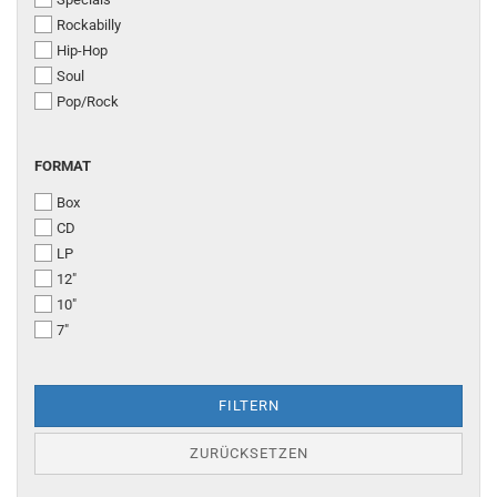
Rockabilly
Hip-Hop
Soul
Pop/Rock
FORMAT
FORMAT
Box
CD
LP
12"
10"
7"
FILTERN
ZURÜCKSETZEN