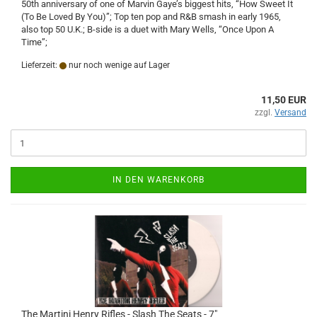
50th anniversary of one of Marvin Gaye’s biggest hits, “How Sweet It
(To Be Loved By You)”; Top ten pop and R&B smash in early 1965,
also top 50 U.K.; B-side is a duet with Mary Wells, “Once Upon A
Time”;
Lieferzeit:
nur noch wenige auf Lager
11,50 EUR
zzgl.
Versand
IN DEN WARENKORB
The Martini Henry Rifles - Slash The Seats - 7"