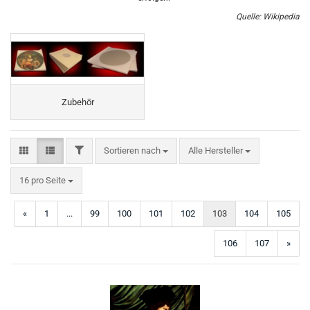
Quelle: Wikipedia
Zubehör
FILTER
Sortieren nach
Sortieren nach
Alle Hersteller
pro Seite
16 pro Seite
«
1
...
99
100
101
102
103
104
105
106
107
»