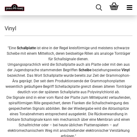
Vinyl
"Eine
Schallplatte
ist eine in der Regel kreisförmige und meistens schwarze
Scheibe mit einem Mittelloch, deren beidseitige Rillen als analoge Tonträger
für Schallsignale dienen.
Umgangssprachlich wird die Schallplatte auch als Platte oder mit den aus
der Jugendsprache stammenden Begriffen
Scheibe
beziehungsweise
Vinyl
bezeichnet. Das Wort Schallplatte wurde bereits zur Zeit der Grammophon-
Ära geprägt. Der seit dem Produktionsende der Grammophonplatten
wesentlich geläufigere Begriff Schellackplatte grenzt diesen älteren Tonträger
deutlich von der späteren Schallplatte aus Polyvinylchlorid ab.
Die Signale sind in einer vom Rand der Platte zum Mittelpunkt verlaufenden,
spiralförmigen Rille gespeichert, deren Flanken die Schallschwingung des
gespeicherten Signals abbilden. Bei der Wiedergabe wird die Abtastspitze
eines Tonabnehmers entsprechend ausgelenkt. Die Rückverwandlung in
hörbare Schallsignale kann rein mechanisch über eine Membran und einen
Schalltrichter oder – bei heute üblichen Plattenspielern – auf
elektromechanischem Weg mit anschließender elektronischer Verstärkung
erfolgen."