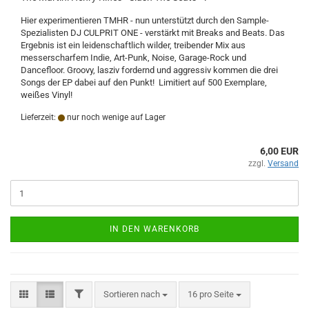
Hier experimentieren TMHR - nun unterstützt durch den Sample-
Spezialisten DJ CULPRIT ONE - verstärkt mit Breaks and Beats. Das
Ergebnis ist ein leidenschaftlich wilder, treibender Mix aus
messerscharfem Indie, Art-Punk, Noise, Garage-Rock und
Dancefloor. Groovy, lasziv fordernd und aggressiv kommen die drei
Songs der EP dabei auf den Punkt! Limitiert auf 500 Exemplare,
weißes Vinyl!
Lieferzeit:
nur noch wenige auf Lager
6,00 EUR
zzgl.
Versand
IN DEN WARENKORB
FILTER
Sortieren nach
pro Seite
Sortieren nach
16 pro Seite