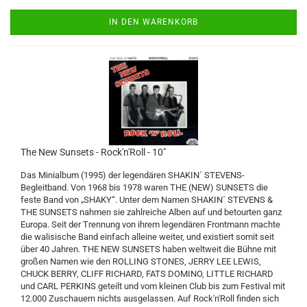
IN DEN WARENKORB
The New Sunsets - Rock'n'Roll - 10"
Das Minialbum (1995) der legendären SHAKIN´ STEVENS-
Begleitband. Von 1968 bis 1978 waren THE (NEW) SUNSETS die
feste Band von „SHAKY“. Unter dem Namen SHAKIN´ STEVENS &
THE SUNSETS nahmen sie zahlreiche Alben auf und betourten ganz
Europa. Seit der Trennung von ihrem legendären Frontmann machte
die walisische Band einfach alleine weiter, und existiert somit seit
über 40 Jahren. THE NEW SUNSETS haben weltweit die Bühne mit
großen Namen wie den ROLLING STONES, JERRY LEE LEWIS,
CHUCK BERRY, CLIFF RICHARD, FATS DOMINO, LITTLE RICHARD
und CARL PERKINS geteilt und vom kleinen Club bis zum Festival mit
12.000 Zuschauern nichts ausgelassen. Auf Rock'n'Roll finden sich