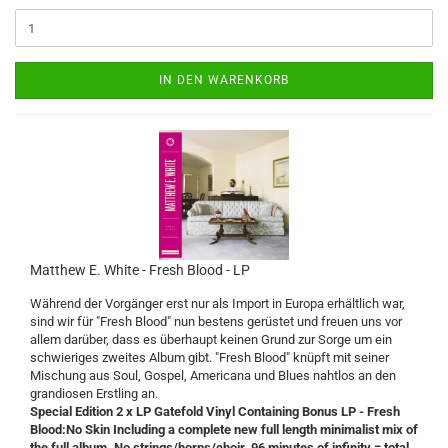
IN DEN WARENKORB
Matthew E. White - Fresh Blood - LP
Während der Vorgänger erst nur als Import in Europa erhältlich war,
sind wir für "Fresh Blood" nun bestens gerüstet und freuen uns vor
allem darüber, dass es überhaupt keinen Grund zur Sorge um ein
schwieriges zweites Album gibt. "Fresh Blood" knüpft mit seiner
Mischung aus Soul, Gospel, Americana und Blues nahtlos an den
grandiosen Erstling an.
Special Edition 2 x LP Gatefold Vinyl Containing Bonus LP - Fresh
Blood:No Skin Including a complete new full length minimalist mix of
the full album. No strings/horns/choir. 96 minutes of infinity = total