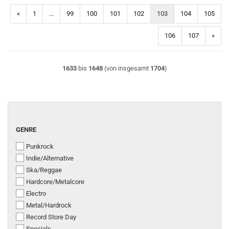
«
1
...
99
100
101
102
103
104
105
106
107
»
1633
bis
1648
(von insgesamt
1704
)
GENRE
GENRE
Punkrock
Indie/Alternative
Ska/Reggae
Hardcore/Metalcore
Electro
Metal/Hardrock
Record Store Day
Specials