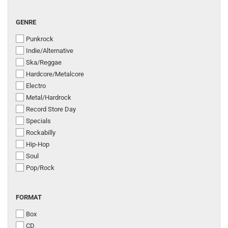
GENRE
GENRE
Punkrock
Indie/Alternative
Ska/Reggae
Hardcore/Metalcore
Electro
Metal/Hardrock
Record Store Day
Specials
Rockabilly
Hip-Hop
Soul
Pop/Rock
FORMAT
FORMAT
Box
CD