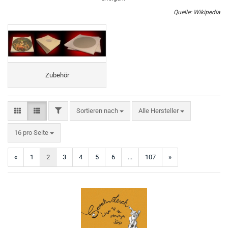
Quelle: Wikipedia
Zubehör
FILTER
Sortieren nach
Sortieren nach
Alle Hersteller
pro Seite
16 pro Seite
«
1
2
3
4
5
6
...
107
»