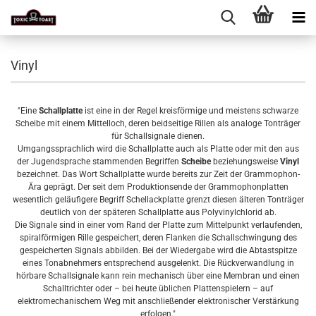
Vinyl
"Eine
Schallplatte
ist eine in der Regel kreisförmige und meistens schwarze
Scheibe mit einem Mittelloch, deren beidseitige Rillen als analoge Tonträger
für Schallsignale dienen.
Umgangssprachlich wird die Schallplatte auch als Platte oder mit den aus
der Jugendsprache stammenden Begriffen
Scheibe
beziehungsweise
Vinyl
bezeichnet. Das Wort Schallplatte wurde bereits zur Zeit der Grammophon-
Ära geprägt. Der seit dem Produktionsende der Grammophonplatten
wesentlich geläufigere Begriff Schellackplatte grenzt diesen älteren Tonträger
deutlich von der späteren Schallplatte aus Polyvinylchlorid ab.
Die Signale sind in einer vom Rand der Platte zum Mittelpunkt verlaufenden,
spiralförmigen Rille gespeichert, deren Flanken die Schallschwingung des
gespeicherten Signals abbilden. Bei der Wiedergabe wird die Abtastspitze
eines Tonabnehmers entsprechend ausgelenkt. Die Rückverwandlung in
hörbare Schallsignale kann rein mechanisch über eine Membran und einen
Schalltrichter oder – bei heute üblichen Plattenspielern – auf
elektromechanischem Weg mit anschließender elektronischer Verstärkung
erfolgen."