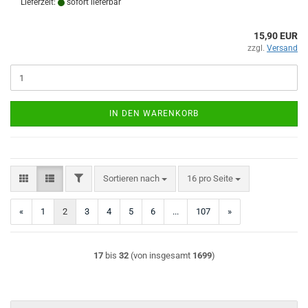
Lieferzeit:
sofort lieferbar
15,90 EUR
zzgl.
Versand
IN DEN WARENKORB
FILTER
Sortieren nach
pro Seite
Sortieren nach
16 pro Seite
«
1
2
3
4
5
6
...
107
»
17
bis
32
(von insgesamt
1699
)