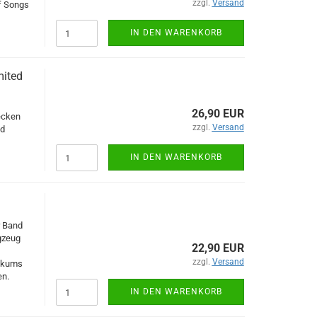
zzgl.
Versand
f Songs
IN DEN WARENKORB
mited
26,90 EUR
ecken
zzgl.
Versand
nd
IN DEN WARENKORB
r Band
gzeug
22,90 EUR
zzgl.
Versand
likums
en.
IN DEN WARENKORB