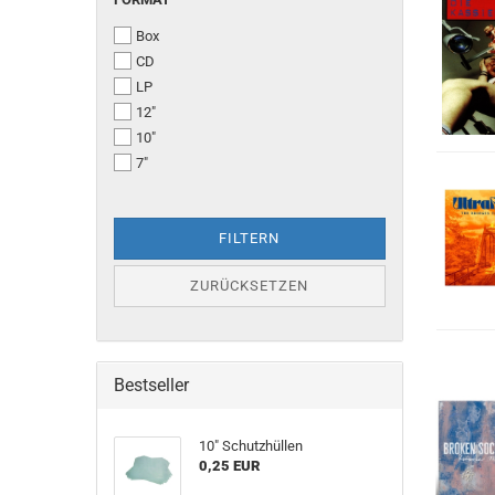
Box
CD
LP
12"
10"
7"
FILTERN
ZURÜCKSETZEN
Bestseller
10" Schutzhüllen
0,25 EUR