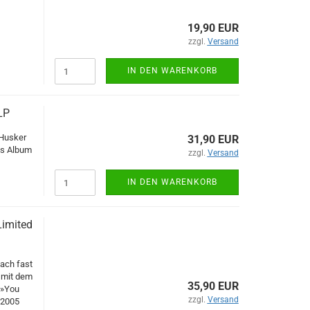
19,90 EUR
zzgl.
Versand
IN DEN WARENKORB
LP
 Husker
31,90 EUR
tes Album
zzgl.
Versand
IN DEN WARENKORB
Limited
ach fast
t mit dem
35,90 EUR
 »You
zzgl.
Versand
 2005