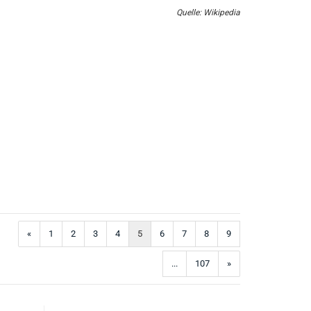
Quelle: Wikipedia
«
1
2
3
4
5
6
7
8
9
...
107
»