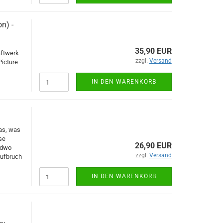
n) -
35,90 EUR
aftwerk
zzgl.
Versand
Picture
IN DEN WARENKORB
as, was
se
26,90 EUR
ndwo
zzgl.
Versand
Aufbruch
IN DEN WARENKORB