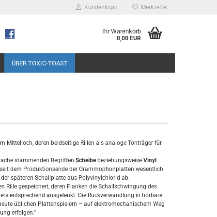
Kundenlogin
Merkzettel
Ihr Warenkorb
0,00 EUR
ÜBER TOXIC-TOAST
 Mittelloch, deren beidseitige Rillen als analoge Tonträger für
sprache stammenden Begriffen
Scheibe
beziehungsweise
Vinyl
er seit dem Produktionsende der Grammophonplatten wesentlich
 der späteren Schallplatte aus Polyvinylchlorid ab.
en Rille gespeichert, deren Flanken die Schallschwingung des
mers entsprechend ausgelenkt. Die Rückverwandlung in hörbare
 heute üblichen Plattenspielern – auf elektromechanischem Weg
ung erfolgen."