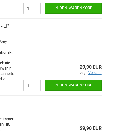
IN DEN WARENKORB
 - LP
 Amy
ekonski.
ch nie
29,90 EUR
 war in
zzgl.
Versand
t anhörte
l.«
IN DEN WARENKORB
ze immer
en Hit,
29,90 EUR
s