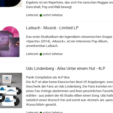
Ergebnis ist ein Repertoire, das sich frei zwischen Reggae un
Dancehall, Pop und R&B bewegt
Lieferzeit:
sofort lieferbar
Laibach - Musick - Limited LP
Das erste Studioalbum der legendären slowenischen Gruppe 
»Spectre« (2014), »Musick«, ist ein intensives Pop-Album,
unverkennbar Laibach.
Lieferzeit:
sofort lieferbar
Udo Lindenberg - Alles Unter einem Hut - 4LP
Panik-Compilation als 4LP-Box.
Die 4LP ist aber keine klassischen Best-Of-Kopplungen, sond
Geschenk der Fans an Udo Lindenberg. Die Fans konnten i
eines Fan-Votings abstimmen und ihren persönlichen Favorit
wählen - aus jedem der 40 Studio-Alben einen Song. Udo hatt
natürlich einen Wunsch frei und somit war »Komet« als »pers
Wunschtitel« gesetzt.
Lieferzeit:
sofort lieferbar