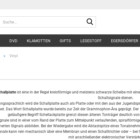
Suche...
DVD
KLAMOTTEN
GIFTS
LESESTOFF
EGERSDÖRFER
»
Vinyl
hallplatte
ist eine in der Regel kreisförmige und meistens schwarze Scheibe mit einem
Schallsignale dienen.
gssprachlich wird die Schallplatte auch als Platte oder mit den aus der Jugend
net. Das Wort Schallplatte wurde bereits zur Zeit der Grammophon-Ära geprägt. D
geläufigere Begriff Schellackplatte grenzt diesen älteren Tonträger deutlich von
ignale sind in einer vom Rand der Platte zum Mittelpunkt verlaufenden, spiralförmig
herten Signals abbilden. Bei der Wiedergabe wird die Abtastspitze eines Tonabneh
gnale kann rein mechanisch über eine Membran und einen Schalltrichter oder – bei
mit anschließender elektronischer Verstärk