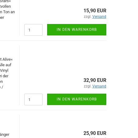
 Stars«
vollen
15,90 EUR
n Ton an
zzgl.
Versand
ner
IN DEN WARENKORB
 Alive«
lle auf
Vinyl
i der
32,90 EUR
en
zzgl.
Versand
 /
IN DEN WARENKORB
25,90 EUR
änger