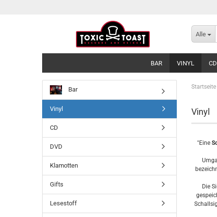
Alle
BAR
VINYL
CD
Startseite
Bar
Vinyl
Vinyl
CD
"Eine
Sc
DVD
Umgan
Klamotten
bezeich
Gifts
Die S
gespeic
Lesestoff
Schallsi