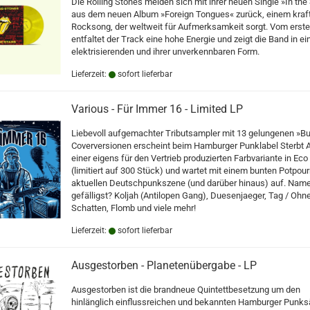
Die Rolling Stones melden sich mit ihrer neuen Single »In the
aus dem neuen Album »Foreign Tongues« zurück, einem kraft
Rocksong, der weltweit für Aufmerksamkeit sorgt. Vom erste
entfaltet der Track eine hohe Energie und zeigt die Band in ei
elektrisierenden und ihrer unverkennbaren Form.
Lieferzeit:
sofort lieferbar
Various - Für Immer 16 - Limited LP
Liebevoll aufgemachter Tributsampler mit 13 gelungenen »But
Coverversionen erscheint beim Hamburger Punklabel Sterbt A
einer eigens für den Vertrieb produzierten Farbvariante in Eco 
(limitiert auf 300 Stück) und wartet mit einem bunten Potpourr
aktuellen Deutschpunkszene (und darüber hinaus) auf. Nam
gefälligst? Koljah (Antilopen Gang), Duesenjaeger, Tag / Ohne
Schatten, Flomb und viele mehr!
Lieferzeit:
sofort lieferbar
Ausgestorben - Planetenübergabe - LP
Ausgestorben ist die brandneue Quintettbesetzung um den
hinlänglich einflussreichen und bekannten Hamburger Punks