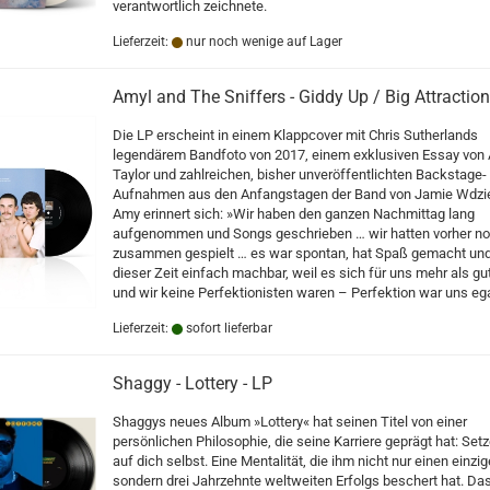
verantwortlich zeichnete.
Lieferzeit:
nur noch wenige auf Lager
Amyl and The Sniffers - Giddy Up / Big Attraction
Die LP erscheint in einem Klappcover mit Chris Sutherlands
legendärem Bandfoto von 2017, einem exklusiven Essay von
Taylor und zahlreichen, bisher unveröffentlichten Backstage-
Aufnahmen aus den Anfangstagen der Band von Jamie Wdzi
Amy erinnert sich: »Wir haben den ganzen Nachmittag lang
aufgenommen und Songs geschrieben … wir hatten vorher no
zusammen gespielt … es war spontan, hat Spaß gemacht und
dieser Zeit einfach machbar, weil es sich für uns mehr als gu
und wir keine Perfektionisten waren – Perfektion war uns ega
Lieferzeit:
sofort lieferbar
Shaggy - Lottery - LP
Shaggys neues Album »Lottery« hat seinen Titel von einer
persönlichen Philosophie, die seine Karriere geprägt hat: Set
auf dich selbst. Eine Mentalität, die ihm nicht nur einen einzig
sondern drei Jahrzehnte weltweiten Erfolgs beschert hat. Da