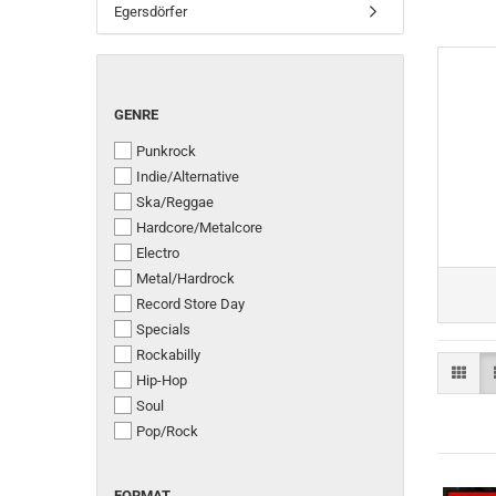
Egersdörfer
GENRE
GENRE
Punkrock
Indie/Alternative
Ska/Reggae
Hardcore/Metalcore
Electro
Metal/Hardrock
Record Store Day
Specials
Rockabilly
Hip-Hop
Soul
Pop/Rock
FORMAT
FORMAT