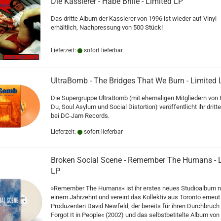
Die Kassierer - Habe Brille - Limited LP
Das dritte Album der Kassierer von 1996 ist wieder auf Vinyl
erhältlich, Nachpressung von 500 Stück!
Lieferzeit:
sofort lieferbar
UltraBomb - The Bridges That We Burn - Limited 
Die Supergruppe UltraBomb (mit ehemaligen Mitgliedern von
Du, Soul Asylum und Social Distortion) veröffentlicht ihr drit
bei DC-Jam Records.
Lieferzeit:
sofort lieferbar
Broken Social Scene - Remember The Humans - 
LP
»Remember The Humans« ist ihr erstes neues Studioalbum n
einem Jahrzehnt und vereint das Kollektiv aus Toronto erneu
Produzenten David Newfeld, der bereits für ihren Durchbruch
Forgot It in People« (2002) und das selbstbetitelte Album von