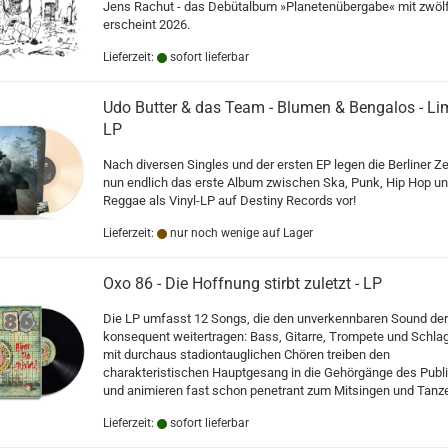
Jens Rachut - das Debütalbum »Planetenübergabe« mit zwöl
erscheint 2026.
Lieferzeit:
sofort lieferbar
Udo Butter & das Team - Blumen & Bengalos - Li
LP
Nach diversen Singles und der ersten EP legen die Berliner Z
nun endlich das erste Album zwischen Ska, Punk, Hip Hop u
Reggae als Vinyl-LP auf Destiny Records vor!
Lieferzeit:
nur noch wenige auf Lager
Oxo 86 - Die Hoffnung stirbt zuletzt - LP
Die LP umfasst 12 Songs, die den unverkennbaren Sound de
konsequent weitertragen: Bass, Gitarre, Trompete und Schla
mit durchaus stadiontauglichen Chören treiben den
charakteristischen Hauptgesang in die Gehörgänge des Pub
und animieren fast schon penetrant zum Mitsingen und Tanz
Lieferzeit:
sofort lieferbar