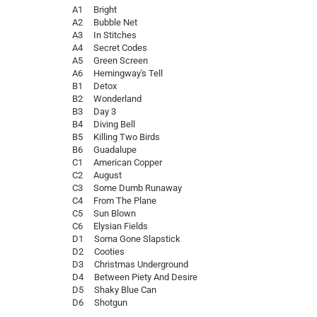
A1 Bright
A2 Bubble Net
A3 In Stitches
A4 Secret Codes
A5 Green Screen
A6 Hemingway's Tell
B1 Detox
B2 Wonderland
B3 Day 3
B4 Diving Bell
B5 Killing Two Birds
B6 Guadalupe
C1 American Copper
C2 August
C3 Some Dumb Runaway
C4 From The Plane
C5 Sun Blown
C6 Elysian Fields
D1 Soma Gone Slapstick
D2 Cooties
D3 Christmas Underground
D4 Between Piety And Desire
D5 Shaky Blue Can
D6 Shotgun