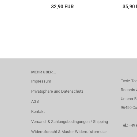
32,90 EUR
35,90
MEHR ÜBER...
Toxic-To
Impressum
Records 
Privatsphäre und Datenschutz
Unterer B
AGB
96450 Co
Kontakt
Versand- & Zahlungsbedingungen / Shipping
Tel.: +49
Widerrufsrecht & Muster-Widerrufsformular