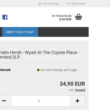
Kundenlogin
Merkzettel
Ihr Warenkorb
0,00 EUR
ÜBER TOXIC-TOAST
ristin Hersh - Wyatt At The Coyote Place -
imited 2LP
eferzeit:
nur noch wenige auf Lager
34,90 EUR
zzgl.
Versand