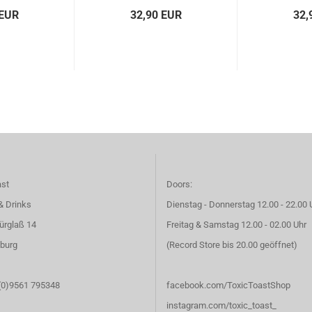
 EUR
32,90 EUR
32,
ast
Doors:
& Drinks
Dienstag - Donnerstag 12.00 - 22.00 
ürglaß 14
Freitag & Samstag 12.00 - 02.00 Uhr
burg
(Record Store bis 20.00 geöffnet)
 (0)9561 795348
facebook.com/ToxicToastShop
instagram.com/toxic_toast_