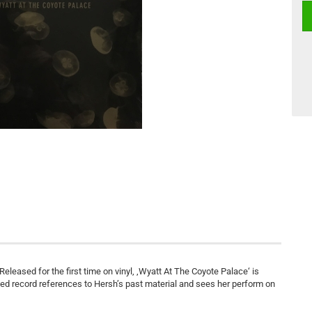
leased for the first time on vinyl, ‚Wyatt At The Coyote Palace‘ is
ted record references to Hersh’s past material and sees her perform on