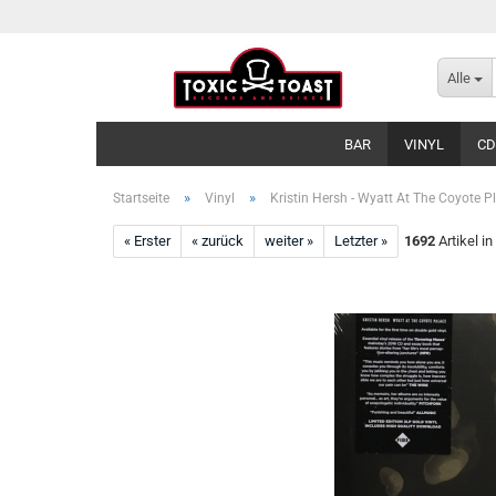
Alle
BAR
VINYL
CD
»
»
Startseite
Vinyl
Kristin Hersh - Wyatt At The Coyote P
« Erster
« zurück
weiter »
Letzter »
1692
Artikel in