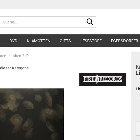
Suche...
DVD
KLAMOTTEN
GIFTS
LESESTOFF
EGERSDÖRFER
lace - Limited 2LP
K
 dieser Kategorie
L
Li