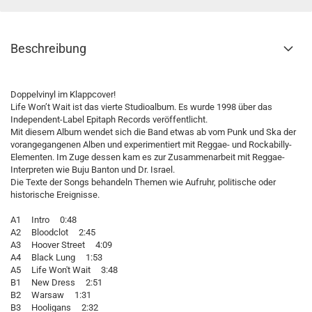
Beschreibung
Doppelvinyl im Klappcover!
Life Won’t Wait ist das vierte Studioalbum. Es wurde 1998 über das
Independent-Label Epitaph Records veröffentlicht.
Mit diesem Album wendet sich die Band etwas ab vom Punk und Ska der
vorangegangenen Alben und experimentiert mit Reggae- und Rockabilly-
Elementen. Im Zuge dessen kam es zur Zusammenarbeit mit Reggae-
Interpreten wie Buju Banton und Dr. Israel.
Die Texte der Songs behandeln Themen wie Aufruhr, politische oder
historische Ereignisse.
A1 Intro 0:48
A2 Bloodclot 2:45
A3 Hoover Street 4:09
A4 Black Lung 1:53
A5 Life Won't Wait 3:48
B1 New Dress 2:51
B2 Warsaw 1:31
B3 Hooligans 2:32