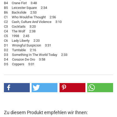
B4 Crane Fist 3:48
B5 Leicester Square 2:34
B6 Backslide 2:53
C1 Who Would've Thought 2:56
C2 Cash, Culture And Violence 3:10
C3 Cocktails 3:20
C4 The Wolf 2:38
C5 1998 2:45
C6 Lady Liberty 2:20
D1 Wrongful Suspicion 3:31
D2 Turntable 2:16
D3 Something In The World Today 2:33
D4 Corazon De Oro 3:58
D5 Coppers 5:01
Zu diesem Produkt empfehlen wir Ihnen: