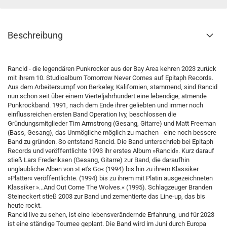
Beschreibung
Rancid - die legendären Punkrocker aus der Bay Area kehren 2023 zurück
mit ihrem 10. Studioalbum Tomorrow Never Comes auf Epitaph Records.
Aus dem Arbeitersumpf von Berkeley, Kalifornien, stammend, sind Rancid
nun schon seit über einem Vierteljahrhundert eine lebendige, atmende
Punkrockband. 1991, nach dem Ende ihrer geliebten und immer noch
einflussreichen ersten Band Operation Ivy, beschlossen die
Gründungsmitglieder Tim Armstrong (Gesang, Gitarre) und Matt Freeman
(Bass, Gesang), das Unmögliche möglich zu machen - eine noch bessere
Band zu gründen. So entstand Rancid. Die Band unterschrieb bei Epitaph
Records und veröffentlichte 1993 ihr erstes Album »Rancid«. Kurz darauf
stieß Lars Frederiksen (Gesang, Gitarre) zur Band, die daraufhin
unglaubliche Alben von »Let's Go« (1994) bis hin zu ihrem Klassiker
»Platter« veröffentlichte. (1994) bis zu ihrem mit Platin ausgezeichneten
Klassiker »...And Out Come The Wolves.« (1995). Schlagzeuger Branden
Steineckert stieß 2003 zur Band und zementierte das Line-up, das bis
heute rockt.
Rancid live zu sehen, ist eine lebensverändernde Erfahrung, und für 2023
ist eine ständige Tournee geplant. Die Band wird im Juni durch Europa