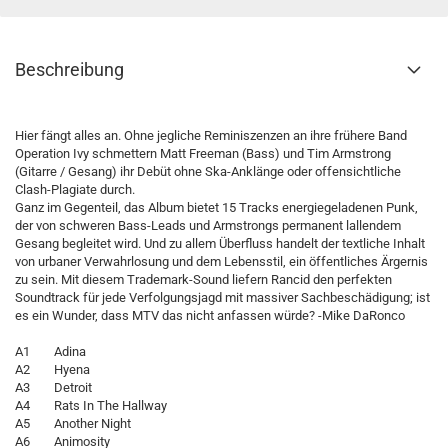
Beschreibung
Hier fängt alles an. Ohne jegliche Reminiszenzen an ihre frühere Band
Operation Ivy schmettern Matt Freeman (Bass) und Tim Armstrong
(Gitarre / Gesang) ihr Debüt ohne Ska-Anklänge oder offensichtliche
Clash-Plagiate durch.
Ganz im Gegenteil, das Album bietet 15 Tracks energiegeladenen Punk,
der von schweren Bass-Leads und Armstrongs permanent lallendem
Gesang begleitet wird. Und zu allem Überfluss handelt der textliche Inhalt
von urbaner Verwahrlosung und dem Lebensstil, ein öffentliches Ärgernis
zu sein. Mit diesem Trademark-Sound liefern Rancid den perfekten
Soundtrack für jede Verfolgungsjagd mit massiver Sachbeschädigung; ist
es ein Wunder, dass MTV das nicht anfassen würde? -Mike DaRonco
A1 Adina
A2 Hyena
A3 Detroit
A4 Rats In The Hallway
A5 Another Night
A6 Animosity