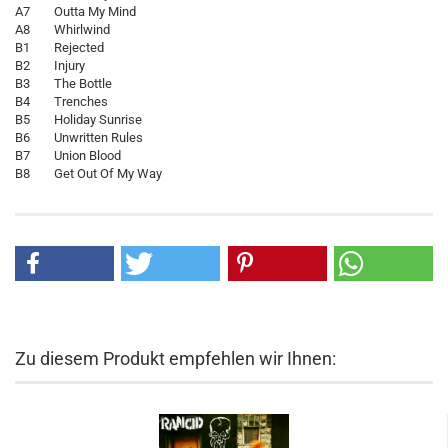
A7 Outta My Mind
A8 Whirlwind
B1 Rejected
B2 Injury
B3 The Bottle
B4 Trenches
B5 Holiday Sunrise
B6 Unwritten Rules
B7 Union Blood
B8 Get Out Of My Way
Zu diesem Produkt empfehlen wir Ihnen: