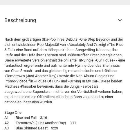
Beschreibung
Nach dem großartigen Ska-Pop ihres Debüts »One Step Beyond« und der
sich entwickelnden Pop-Majestät von »Absolutely And 7« zeigt »The Rise
& Fall« eine Band auf dem Höhepunkt ihres Songwriting-Könnens; ihre
Reife und die Tiefe ihrer Themen sind unübertroffen unter ihresgleichen.
Diese erweiterte Version enthält die brillante Hit-Single »Our House« - eine
fantastisch ergreifende und aufmunternde Hymne über das Elternhaus
von Chas Smash - und das gleichzeitig melancholische und fröhliche
»Tomorrow's (Just Another Day)« sowie die Non-Album-Singles und
Promo-Videos für »House Of Fun« und »Driving In My Car«. Diese beiden
Madness-Klassiker beweisen, dass die Jungs - selbst als
ausgewachsene Superstars - nichts von der Verrücktheit verloren haben,
mit der sie einst die Öffentlichkeit in ihren Bann zogen und zu einer
nationalen Institution wurden.
Stage One
A1 Rise and Fall 3:16
A2 Tomorrow's (Just Another Day) 3:11
A3 Blue Skinned Beast 3:23