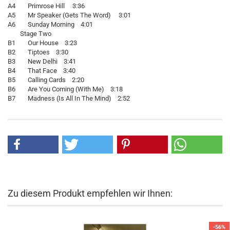
A4 Primrose Hill 3:36
A5 Mr Speaker (Gets The Word) 3:01
A6 Sunday Morning 4:01
Stage Two
B1 Our House 3:23
B2 Tiptoes 3:30
B3 New Delhi 3:41
B4 That Face 3:40
B5 Calling Cards 2:20
B6 Are You Coming (With Me) 3:18
B7 Madness (Is All In The Mind) 2:52
Zu diesem Produkt empfehlen wir Ihnen:
-56%