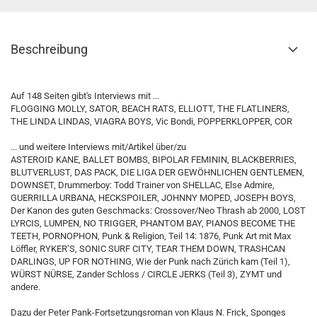
Beschreibung
Auf 148 Seiten gibt's Interviews mit ...
FLOGGING MOLLY, SATOR, BEACH RATS, ELLIOTT, THE FLATLINERS,
THE LINDA LINDAS, VIAGRA BOYS, Vic Bondi, POPPERKLOPPER, COR
... und weitere Interviews mit/Artikel über/zu
ASTEROID KANE, BALLET BOMBS, BIPOLAR FEMININ, BLACKBERRIES,
BLUTVERLUST, DAS PACK, DIE LIGA DER GEWÖHNLICHEN GENTLEMEN,
DOWNSET, Drummerboy: Todd Trainer von SHELLAC, Else Admire,
GUERRILLA URBANA, HECKSPOILER, JOHNNY MOPED, JOSEPH BOYS,
Der Kanon des guten Geschmacks: Crossover/Neo Thrash ab 2000, LOST
LYRCIS, LUMPEN, NO TRIGGER, PHANTOM BAY, PIANOS BECOME THE
TEETH, PORNOPHON, Punk & Religion, Teil 14: 1876, Punk Art mit Max
Löffler, RYKER’S, SONIC SURF CITY, TEAR THEM DOWN, TRASHCAN
DARLINGS, UP FOR NOTHING, Wie der Punk nach Zürich kam (Teil 1),
WÜRST NÜRSE, Zander Schloss / CIRCLE JERKS (Teil 3), ZYMT und
andere.
Dazu der Peter Pank-Fortsetzungsroman von Klaus N. Frick, Sponges