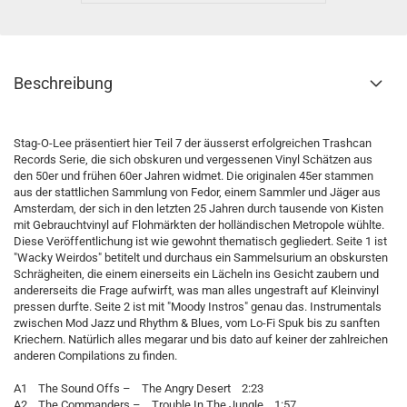
Beschreibung
Stag-O-Lee präsentiert hier Teil 7 der äusserst erfolgreichen Trashcan
Records Serie, die sich obskuren und vergessenen Vinyl Schätzen aus
den 50er und frühen 60er Jahren widmet. Die originalen 45er stammen
aus der stattlichen Sammlung von Fedor, einem Sammler und Jäger aus
Amsterdam, der sich in den letzten 25 Jahren durch tausende von Kisten
mit Gebrauchtvinyl auf Flohmärkten der holländischen Metropole wühlte.
Diese Veröffentlichung ist wie gewohnt thematisch gegliedert. Seite 1 ist
"Wacky Weirdos" betitelt und durchaus ein Sammelsurium an obskursten
Schrägheiten, die einem einerseits ein Lächeln ins Gesicht zaubern und
andererseits die Frage aufwirft, was man alles ungestraft auf Kleinvinyl
pressen durfte. Seite 2 ist mit "Moody Instros" genau das. Instrumentals
zwischen Mod Jazz und Rhythm & Blues, vom Lo-Fi Spuk bis zu sanften
Kriechern. Natürlich alles megarar und bis dato auf keiner der zahlreichen
anderen Compilations zu finden.
A1 The Sound Offs – The Angry Desert 2:23
A2 The Commanders – Trouble In The Jungle 1:57