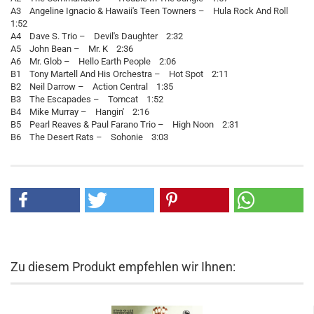
A3 Angeline Ignacio & Hawaii's Teen Towners – Hula Rock And Roll
1:52
A4 Dave S. Trio – Devil's Daughter 2:32
A5 John Bean – Mr. K 2:36
A6 Mr. Glob – Hello Earth People 2:06
B1 Tony Martell And His Orchestra – Hot Spot 2:11
B2 Neil Darrow – Action Central 1:35
B3 The Escapades – Tomcat 1:52
B4 Mike Murray – Hangin' 2:16
B5 Pearl Reaves & Paul Farano Trio – High Noon 2:31
B6 The Desert Rats – Sohonie 3:03
Zu diesem Produkt empfehlen wir Ihnen: