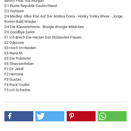
Berlin) Feat. Ina Morgan
D1 Bunte Republik Deutschland
D2 Horizont
D3 Medley: Alles Klar Auf Der Andrea Doria - Honky Tonky Show - Junge,
Komm Bald Wieder -
D4 Die Klavierlehrerin - Boogie Woogie Mädchen
D5 Goodbye Sailor
E1 Ich Brech Die Herzen Der Stolzesten Frauen
E2 Odyssee
E3 Hoch Im Norden
E4 Nana M.
E5 Die Polizistin
E6 Strassenfieber
F1 Dr. Jekill
F2 Hermine
F3 Gustav
F4 Rock’n’roller
F5 Ich Schwöre