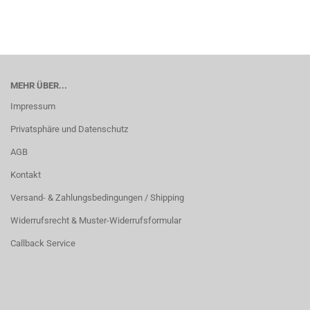
MEHR ÜBER...
Impressum
Privatsphäre und Datenschutz
AGB
Kontakt
Versand- & Zahlungsbedingungen / Shipping
Widerrufsrecht & Muster-Widerrufsformular
Callback Service