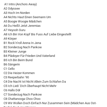
A1 Intro (Anchors Away)
A2 Odyssee
A3 Hoch Im Norden
A4 Nichts Haut Einen Seemann Um
A5 Boogie Woogie Mädchen
A6 Du Heißt Jetzt Jeremias
A7 Heyooh Guru
A8 Ich Bin Von Kopf Bis Fuss Auf Liebe Eingestellt
A9 Körper
B1 Rock’n’roll Arena In Jena
B2 Sonderzug Nach Pankow
B3 Kleiner Junge
B4 Plädoyer Für Frieden Und Vaterland
B5 Ich Bin Beim Bund
B6 Sängerin
C1 Cello
C2 Die Heizer Kommen
C3 Reeperbahn ‘90
C4 Die Nacht Ist Nicht Allein Zum Schlafen Da
C5 Ich Lieb‘ Dich Überhaupt Nicht Mehr
C6 Hallo Ddr
C7 Sonderzug Nach Pankow
C8 Chattanooga Choo Choo
C9 Wir Wollen Doch Einfach Nur Zusammen Sein (Mädchen Aus Ost-