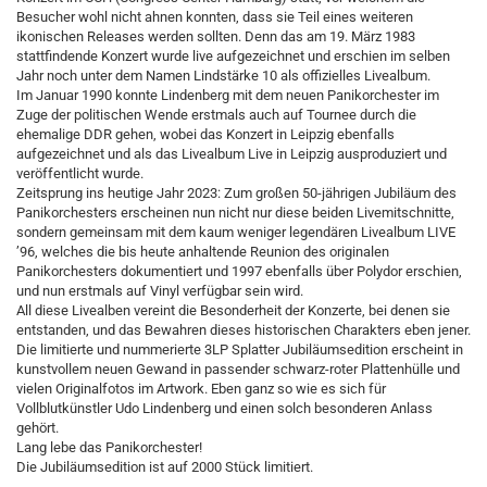
Besucher wohl nicht ahnen konnten, dass sie Teil eines weiteren
ikonischen Releases werden sollten. Denn das am 19. März 1983
stattfindende Konzert wurde live aufgezeichnet und erschien im selben
Jahr noch unter dem Namen Lindstärke 10 als offizielles Livealbum.
Im Januar 1990 konnte Lindenberg mit dem neuen Panikorchester im
Zuge der politischen Wende erstmals auch auf Tournee durch die
ehemalige DDR gehen, wobei das Konzert in Leipzig ebenfalls
aufgezeichnet und als das Livealbum Live in Leipzig ausproduziert und
veröffentlicht wurde.
Zeitsprung ins heutige Jahr 2023: Zum großen 50-jährigen Jubiläum des
Panikorchesters erscheinen nun nicht nur diese beiden Livemitschnitte,
sondern gemeinsam mit dem kaum weniger legendären Livealbum LIVE
’96, welches die bis heute anhaltende Reunion des originalen
Panikorchesters dokumentiert und 1997 ebenfalls über Polydor erschien,
und nun erstmals auf Vinyl verfügbar sein wird.
All diese Livealben vereint die Besonderheit der Konzerte, bei denen sie
entstanden, und das Bewahren dieses historischen Charakters eben jener.
Die limitierte und nummerierte 3LP Splatter Jubiläumsedition erscheint in
kunstvollem neuen Gewand in passender schwarz-roter Plattenhülle und
vielen Originalfotos im Artwork. Eben ganz so wie es sich für
Vollblutkünstler Udo Lindenberg und einen solch besonderen Anlass
gehört.
Lang lebe das Panikorchester!
Die Jubiläumsedition ist auf 2000 Stück limitiert.