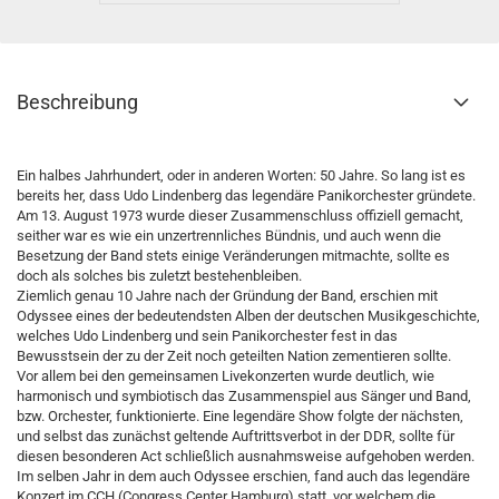
Beschreibung
Ein halbes Jahrhundert, oder in anderen Worten: 50 Jahre. So lang ist es
bereits her, dass Udo Lindenberg das legendäre Panikorchester gründete.
Am 13. August 1973 wurde dieser Zusammenschluss offiziell gemacht,
seither war es wie ein unzertrennliches Bündnis, und auch wenn die
Besetzung der Band stets einige Veränderungen mitmachte, sollte es
doch als solches bis zuletzt bestehenbleiben.
Ziemlich genau 10 Jahre nach der Gründung der Band, erschien mit
Odyssee eines der bedeutendsten Alben der deutschen Musikgeschichte,
welches Udo Lindenberg und sein Panikorchester fest in das
Bewusstsein der zu der Zeit noch geteilten Nation zementieren sollte.
Vor allem bei den gemeinsamen Livekonzerten wurde deutlich, wie
harmonisch und symbiotisch das Zusammenspiel aus Sänger und Band,
bzw. Orchester, funktionierte. Eine legendäre Show folgte der nächsten,
und selbst das zunächst geltende Auftrittsverbot in der DDR, sollte für
diesen besonderen Act schließlich ausnahmsweise aufgehoben werden.
Im selben Jahr in dem auch Odyssee erschien, fand auch das legendäre
Konzert im CCH (Congress Center Hamburg) statt, vor welchem die