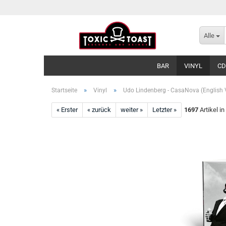
Alle
BAR
VINYL
CD
»
»
Startseite
Vinyl
Udo Lindenberg - CasaNova (English V
« Erster
« zurück
weiter »
Letzter »
1697
Artikel in