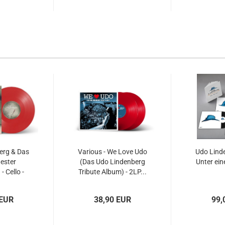
erg & Das
Various - We Love Udo
Udo Linde
ester
(Das Udo Lindenberg
Unter ein
- Cello -
Tribute Album) - 2LP...
d...
 EUR
38,90 EUR
99,