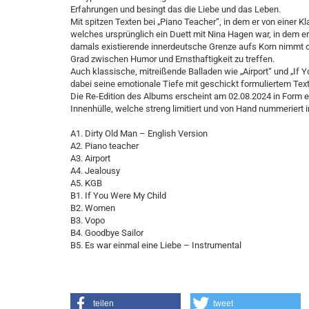
Erfahrungen und besingt das die Liebe und das Leben.
Mit spitzen Texten bei „Piano Teacher“, in dem er von einer Kl
welches ursprünglich ein Duett mit Nina Hagen war, in dem er
damals existierende innerdeutsche Grenze aufs Korn nimmt o
Grad zwischen Humor und Ernsthaftigkeit zu treffen.
Auch klassische, mitreißende Balladen wie „Airport“ und „If
dabei seine emotionale Tiefe mit geschickt formuliertem Tex
Die Re-Edition des Albums erscheint am 02.08.2024 in Form e
Innenhülle, welche streng limitiert und von Hand nummeriert in
A1. Dirty Old Man – English Version
A2. Piano teacher
A3. Airport
A4. Jealousy
A5. KGB
B1. If You Were My Child
B2. Women
B3. Vopo
B4. Goodbye Sailor
B5. Es war einmal eine Liebe – Instrumental
teilen
tweet