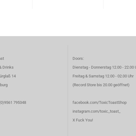
ast
Doors:
& Drinks
Dienstag - Donnerstag 12.00 - 22.00 
ürglaß 14
Freitag & Samstag 12.00 - 02.00 Uhr
burg
(Record Store bis 20.00 geöffnet)
 (0)9561 795348
facebook.com/ToxicToastShop
instagram.com/toxic_toast_
X Fuck You!