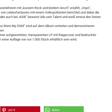
avierlehrerin mit „kurzem Rock und breitem Arsch“ erzählt, „Vopo“,
 von Liebesfantasien mit einem Volkspolizisten berichtet und dabei die
der auch bei „KGB“ beweist Udo sein Talent und weiß erneut den feinen
 You Were My Child“ sind auf dem Album vertreten und demonstrieren
ten.
iner aufgewerteten, transparenten LP mit Klappcover und bedruckter
 einer Auflage von nur 1.000 Stück erhältlich sein wird.
pin it
teilen