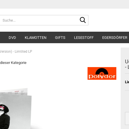
Suche...
DVD
KLAMOTTEN
GIFTS
LESESTOFF
EGERSDÖRFER
ersion) - Limtited LP
U
 dieser Kategorie
-
Li