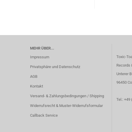
MEHR ÜBER...
Toxic-To
Impressum
Records 
Privatsphäre und Datenschutz
Unterer B
AGB
96450 Co
Kontakt
Versand- & Zahlungsbedingungen / Shipping
Tel.: +49
Widerrufsrecht & Muster-Widerrufsformular
Callback Service