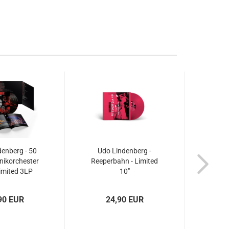
enberg - 50
Udo Lindenberg -
Udo
nikorchester
Reeperbahn - Limited
A
Limited 3LP
10"
Wie
L
90 EUR
24,90 EUR