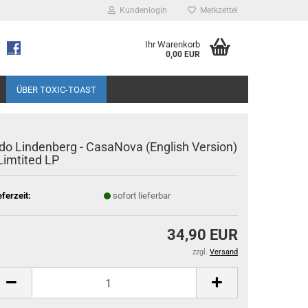
Kundenlogin
Merkzettel
Ihr Warenkorb
0,00 EUR
ÜBER TOXIC-TOAST
do Lindenberg - CasaNova (English Version)
 Limtited LP
eferzeit:
sofort lieferbar
34,90 EUR
zzgl.
Versand