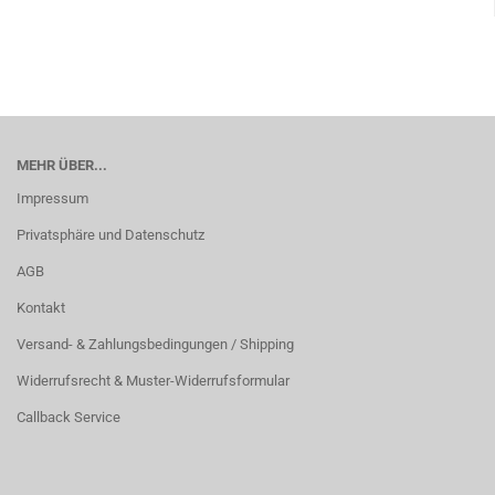
MEHR ÜBER...
Impressum
Privatsphäre und Datenschutz
AGB
Kontakt
Versand- & Zahlungsbedingungen / Shipping
Widerrufsrecht & Muster-Widerrufsformular
Callback Service